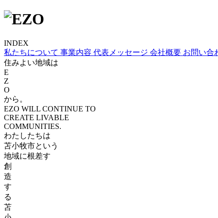
INDEX
私たちについて
事業内容
代表メッセージ
会社概要
お問い合
住
みよい
地域
は
E
Z
O
から。
EZO WILL CONTINUE TO
CREATE LIVABLE
COMMUNITIES.
わたしたちは
苫小牧市という
地域に根差す
創
造
す
る
苫
小