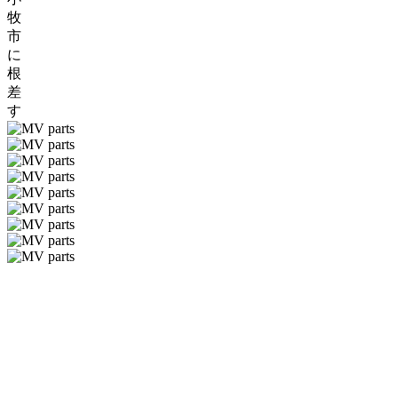
牧
市
に
根
差
す